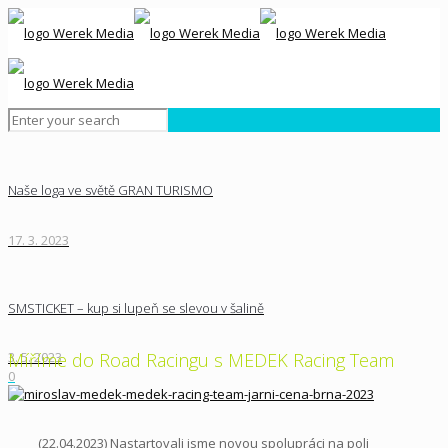
Naše loga ve světě GRAN TURISMO
17. 3. 2023
SMSTICKET – kup si lupeň se slevou v šalině
Míříme do Road Racingu s MEDEK Racing Team
3. 5. 2023
0
(22.04.2023) Nastartovali jsme novou spolupráci na poli