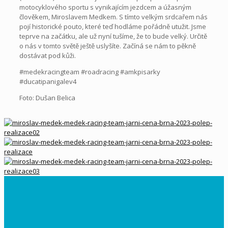
motocyklového sportu s vynikajícím jezdcem a úžasným
člověkem, Miroslavem Medkem. S tímto velkým srdcařem nás
pojí historické pouto, které teď hodláme pořádně utužit. Jsme
teprve na začátku, ale už nyní tušíme, že to bude velký. Určitě
o nás v tomto světě ještě uslyšíte. Začíná se nám to pěkně
dostávat pod kůži.
#medekracingteam #roadracing #amkpisarky
#ducatipanigalev4
Foto: Dušan Belica