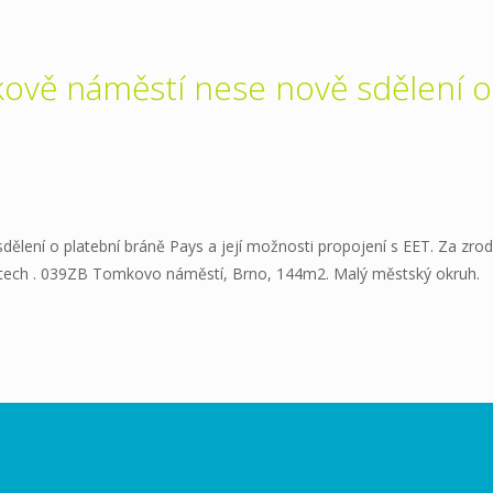
ově náměstí nese nově sdělení o
lení o platební bráně Pays a její možnosti propojení s EET. Za zrod
ektech . 039ZB Tomkovo náměstí, Brno, 144m2. Malý městský okruh.