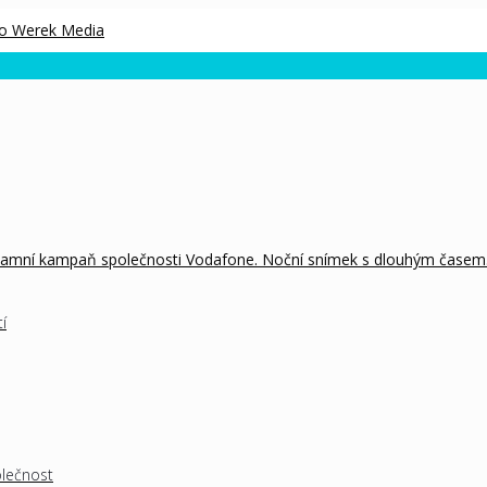
í
olečnost