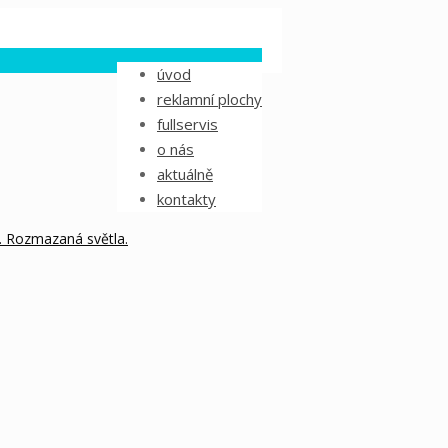
úvod
reklamní plochy
fullservis
o nás
aktuálně
kontakty