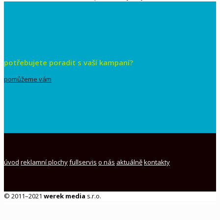
potřebujete poradit s vaší kampaní?
pomůžeme vám
úvod
reklamní plochy
fullservis
o nás
aktuálně
kontakty
© 2011–2021
werek media
s.r.o.