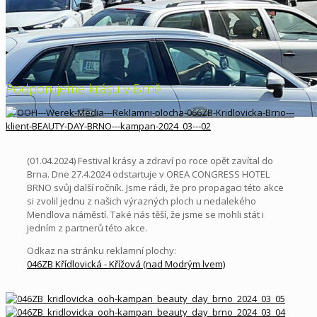
Podporujeme krásu v Brně
(01.04.2024) Festival krásy a zdraví po roce opět zavítal do
Brna. Dne 27.4.2024 odstartuje v OREA CONGRESS HOTEL
BRNO svůj další ročník. Jsme rádi, že pro propagaci této akce
si zvolil jednu z našich výrazných ploch u nedalekého
Mendlova náměstí. Také nás těší, že jsme se mohli stát i
jedním z partnerů této akce.
Odkaz na stránku reklamní plochy:
046ZB Křídlovická - Křížová (nad Modrým lvem)