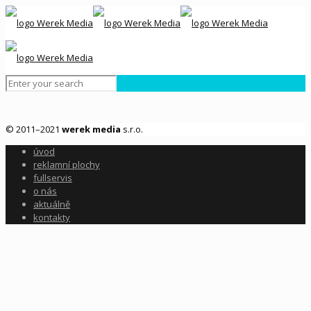
© 2011–2021
werek media
s.r.o.
úvod
reklamní plochy
fullservis
o nás
aktuálně
kontakty